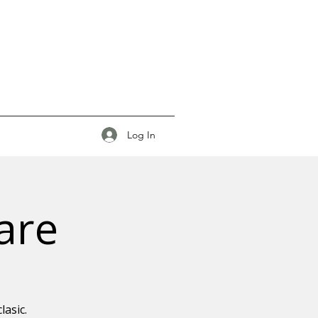
Log In
oare
lasic.