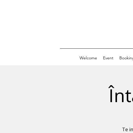
Welcome
Event
Bookin
Înt
Te in