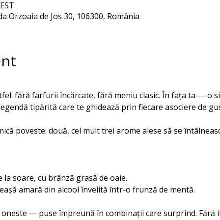
EEST
ada Orzoaia de Jos 30, 106300, România
ent
fel: fără farfurii încărcate, fără meniu clasic. În fața ta — o 
egendă tipărită care te ghidează prin fiecare asociere de gus
mică poveste: două, cel mult trei arome alese să se întâlneasc
 la soare, cu brânză grasă de oaie. 
eașă amară din alcool învelită într-o frunză de mentă. 
, oneste — puse împreună în combinații care surprind. Fără i