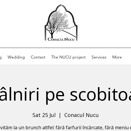
g
Wedding
Contact
The NUCU project
Services
More
âlniri pe scobit
Sat 25 Jul
  |  
Conacul Nucu
vităm la un brunch altfel: fără farfurii încărcate, fără meniu c