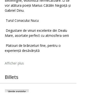
Beteringhe, violonistă fermecătoare. Li se 
vor alătura poeții Marius Cătălin Negoiță și 
Gabriel Dinu.
 Turul Conacului Nucu
 Degustare de vinuri excelente din Dealu 
Mare, asortate perfect cu atmosfera serii
 Platouri de brânzeturi fine, pentru o 
experiență desăvârșită
Afficher plus
Billets
Vente expirée
Type de billet
Bilet 1 persoană