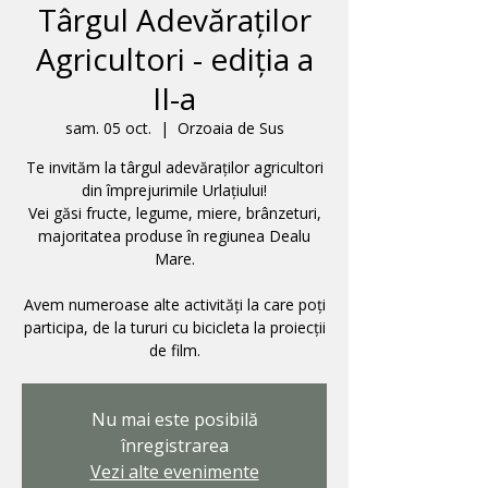
Târgul Adevăraților
Agricultori - ediția a
II-a
sam. 05 oct.
  |  
Orzoaia de Sus
Te invităm la târgul adevăraților agricultori
din împrejurimile Urlațiului!
Vei găsi fructe, legume, miere, brânzeturi,
majoritatea produse în regiunea Dealu
Mare.
Avem numeroase alte activități la care poți
participa, de la tururi cu bicicleta la proiecții
de film.
Nu mai este posibilă
înregistrarea
Vezi alte evenimente