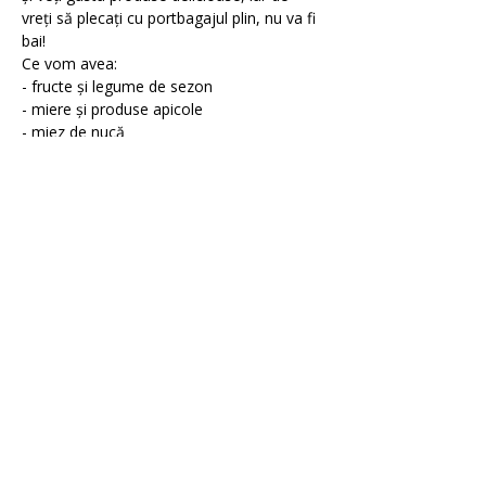
vreți să plecați cu portbagajul plin, nu va fi 
bai!
Ce vom avea:
- fructe și legume de sezon
- miere și produse apicole
- miez de nucă
- brânzeturi
Afficher plus
Billets
Vente expirée
Type de billet
Bilet de acces Târg
Prix
0,00 RON