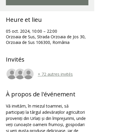
Heure et lieu
05 oct. 2024, 10:00 – 22:00
Orzoaia de Sus, Strada Orzoaia de Jos 30,
Orzoaia de Sus 106300, România
Invités
+ 72 autres invités
À propos de l'événement
Vă invităm, în miezul toamnei, să 
participați la târgul adevăraților agricultori 
proveniți din Urlați și din împrejurimi, unde 
veți cunoaște oameni frumoși, gospodari 
și veți gusta produse delicioase, iar de 